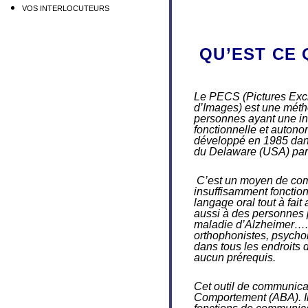
VOS INTERLOCUTEURS
QU’EST CE 
Le PECS (Pictures Ex
d’Images) est une méth
personnes ayant une in
fonctionnelle et auton
développé en 1985 dans
du Delaware (USA) par 
C’est un moyen de com
insuffisamment fonctionn
langage oral tout à fai
aussi à des personnes p
maladie d’Alzheimer…. 
orthophonistes, psycho
dans tous les endroits 
aucun prérequis.
Cet outil de communica
Comportement (ABA). Il 